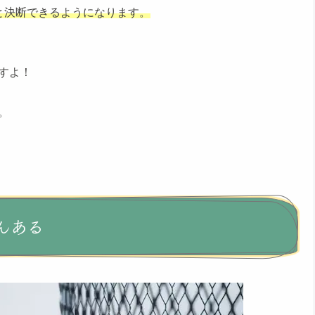
と決断できるようになります。
すよ！
。
んある