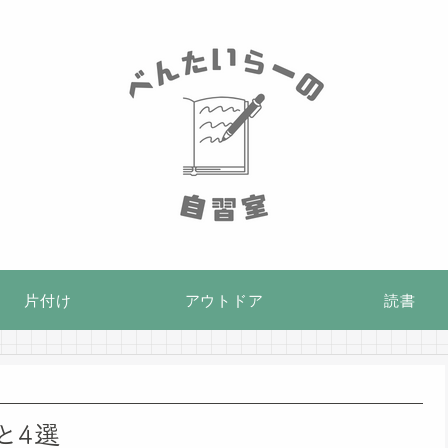
片付け
アウトドア
読書
と4選